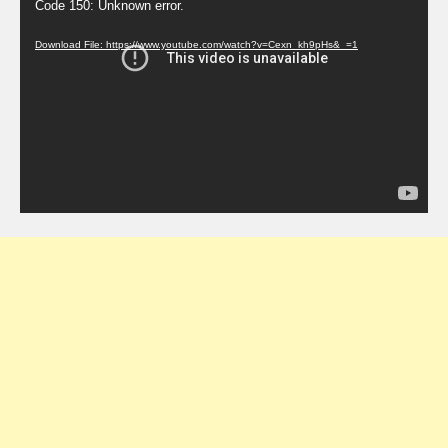
Code 150: Unknown error.
Player
Download File: https://www.youtube.com/watch?v=Cexn_kh9pHs&_=1