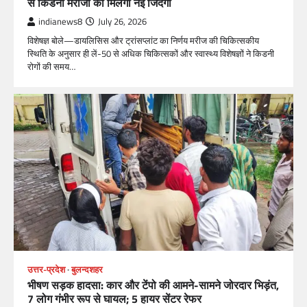
से किडनी मरीजों को मिलेगी नई जिंदगी
indianews8
July 26, 2026
विशेषज्ञ बोले—डायलिसिस और ट्रांसप्लांट का निर्णय मरीज की चिकित्सकीय
स्थिति के अनुसार ही लें-50 से अधिक चिकित्सकों और स्वास्थ्य विशेषज्ञों ने किडनी
रोगों की समय…
उत्तर-प्रदेश
बुलन्दशहर
भीषण सड़क हादसा: कार और टेंपो की आमने-सामने जोरदार भिड़ंत,
7 लोग गंभीर रूप से घायल; 5 हायर सेंटर रेफर​