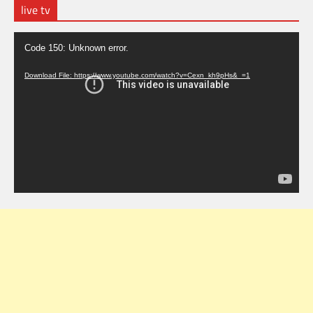
live tv
Video
Code 150: Unknown error.
Player
Download File: https://www.youtube.com/watch?v=Cexn_kh9pHs&_=1