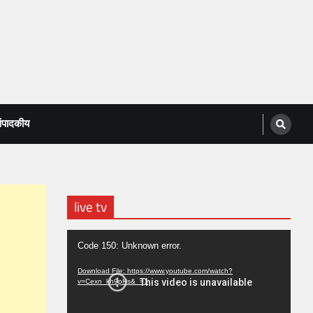
ंपादकीय
live tv
Video
Code 150: Unknown error.
Player
Download File: https://www.youtube.com/watch?
v=Cexn_kh9pHs&_=1