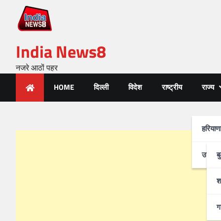
India News8
नजरे आठों पहर
HOME
दिल्ली
विदेश
राष्ट्रीय
राज्य
हरियाण
उत्तर-प
ब
श
ग