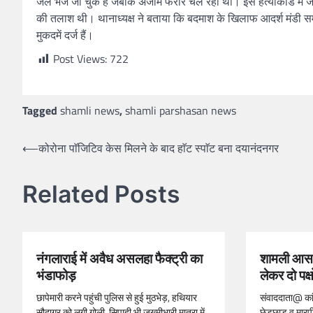
जेल भेजे जा चुके हैं जबकि अजीम फरार चल रहा था। इस हत्याकांड मे
की तलाश थी। थानाध्यक्ष ने बताया कि बदमाश के खिलाफ आदर्श मंडी समेत ह
मुकदमें दर्ज हैं।
Post Views:
722
Tagged
shamli news
,
shamli parshasan news
⟵
कोरोना पाॅजिटिव केस मिलने के बाद हाॅट स्पाॅट बना दयानंदनगर
Related Posts
नंगलाराई में अवैध असलहा फैक्ट्री का
शामली आस-
भंडाफोड़
लेकर दो पक्ष
छापेमारी करने पहुंची पुलिस से हुई मुठभेड़, हथियार
संवाददाता@ कांध
सौदागर को लगी गोली, सिपाही भी जख्मीभारी मात्रा में
छेडछाड व मारपी