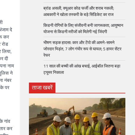
ब्रांड असली, क्यूआर कोड फर्जी और शराब नकली;
आबकारी ने खोला तस्करी के बड़े सिंडिकेट का राज
ली
किडनी रोगियों के लिए संजीवनी बनी जागरूकता, आयुष्मान
ंजाम दे
योजना से किडनी मरीजों को मिलेगी नई जिंदगी
रू कर
भीषण सड़क हादसा: कार और टेंपो की आमने-सामने
र रोड
जोरदार भिड़ंत, 7 लोग गंभीर रूप से घायल; 5 हायर सेंटर
र लिया,
रेफर​
कर दी
अपना नाम
11 साल की बच्ची की आंख बचाई, आईबॉल जितना बड़ा
ट्यूमर निकाला
ुलिस ने
ना नंबर
ताजा खबरें
के पर
े गांव
्तार कर