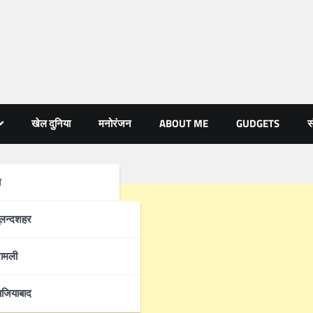
खेल दुनिया
मनोरंजन
ABOUT ME
GUDGETS
स
ा
्रदेश
ुलन्दशहर
ामली
ाजियाबाद