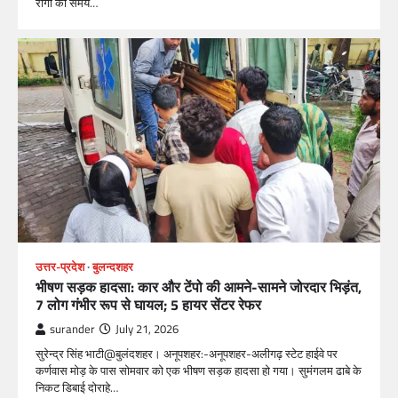
रोगों की समय…
उत्तर-प्रदेश
बुलन्दशहर
भीषण सड़क हादसा: कार और टेंपो की आमने-सामने जोरदार भिड़ंत,
7 लोग गंभीर रूप से घायल; 5 हायर सेंटर रेफर​
surander
July 21, 2026
सुरेन्द्र सिंह भाटी@बुलंदशहर। अनूपशहर:-अनूपशहर-अलीगढ़ स्टेट हाईवे पर
कर्णवास मोड़ के पास सोमवार को एक भीषण सड़क हादसा हो गया। सुमंगलम ढाबे के
निकट डिबाई दोराहे…