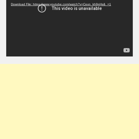
Download File: https://www.youtube.com/watch?v=Cexn_kh9pHs&_=1