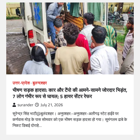
उत्तर-प्रदेश
बुलन्दशहर
भीषण सड़क हादसा: कार और टेंपो की आमने-सामने जोरदार भिड़ंत,
7 लोग गंभीर रूप से घायल; 5 हायर सेंटर रेफर​
surander
July 21, 2026
सुरेन्द्र सिंह भाटी@बुलंदशहर। अनूपशहर:-अनूपशहर-अलीगढ़ स्टेट हाईवे पर
कर्णवास मोड़ के पास सोमवार को एक भीषण सड़क हादसा हो गया। सुमंगलम ढाबे के
निकट डिबाई दोराहे…