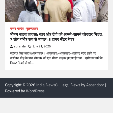
उत्तर-प्रदेश
बुलन्दशहर
भीषण सड़क हादसा: कार और टेंपो की आमने-सामने जोरदार भिड़ंत,
7 लोग गंभीर रूप से घायल; 5 हायर सेंटर रेफर​
surander
July 21, 2026
सुरेन्द्र सिंह भाटी@बुलंदशहर। अनूपशहर:-अनूपशहर-अलीगढ़ स्टेट हाईवे पर
कर्णवास मोड़ के पास सोमवार को एक भीषण सड़क हादसा हो गया। सुमंगलम ढाबे के
निकट डिबाई दोराहे…
Copyright © 2026
India News8
| Legal News by
Ascendoor
|
Powered by
WordPress
.