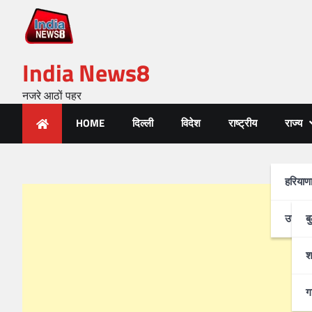
India News8
नजरे आठों पहर
HOME
दिल्ली
विदेश
राष्ट्रीय
राज्य
हरियाण
उत्तर-प
ब
श
ग