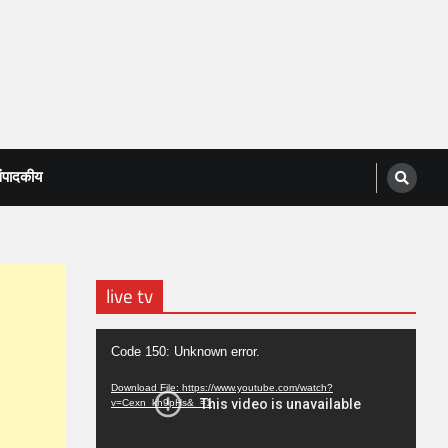
ंपादकीय
live tv
Video
Code 150: Unknown error.
Player
Download File: https://www.youtube.com/watch?
v=Cexn_kh9pHs&_=1