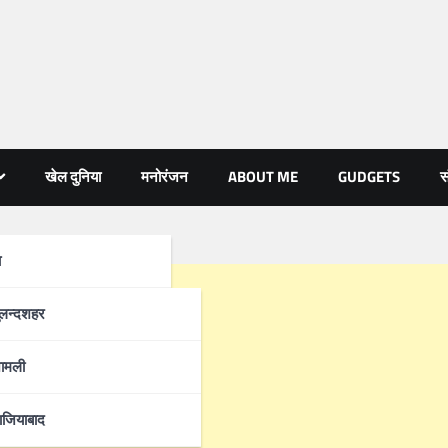
खेल दुनिया
मनोरंजन
ABOUT ME
GUDGETS
स
ा
्रदेश
ुलन्दशहर
ामली
ाजियाबाद