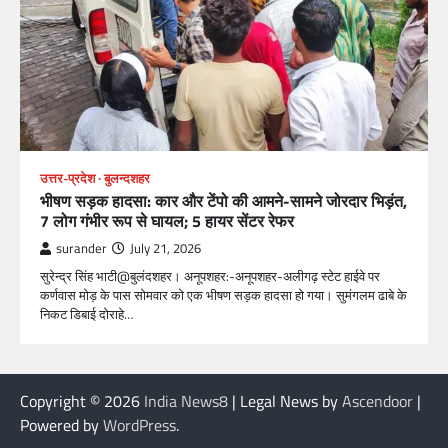
उत्तर-प्रदेश
बुलन्दशहर
भीषण सड़क हादसा: कार और टेंपो की आमने-सामने जोरदार भिड़ंत,
7 लोग गंभीर रूप से घायल; 5 हायर सेंटर रेफर​
surander
July 21, 2026
सुरेन्द्र सिंह भाटी@बुलंदशहर। अनूपशहर:-अनूपशहर-अलीगढ़ स्टेट हाईवे पर
कर्णवास मोड़ के पास सोमवार को एक भीषण सड़क हादसा हो गया। सुमंगलम ढाबे के
निकट डिबाई दोराहे…
Copyright © 2026
India News8
| Legal News by
Ascendoor
|
Powered by
WordPress
.