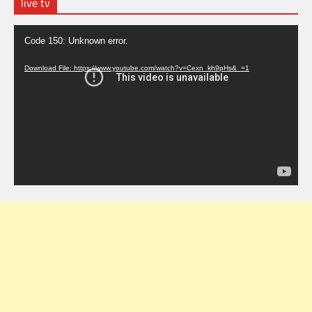
live tv
Video
Code 150: Unknown error.
Player
Download File: https://www.youtube.com/watch?v=Cexn_kh9pHs&_=1