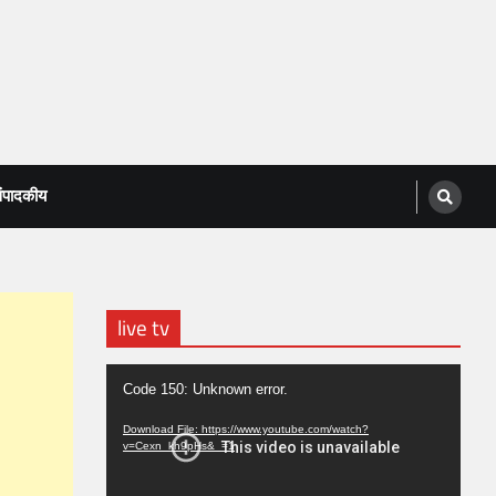
ंपादकीय
live tv
Video
Code 150: Unknown error.
Player
Download File: https://www.youtube.com/watch?
v=Cexn_kh9pHs&_=1