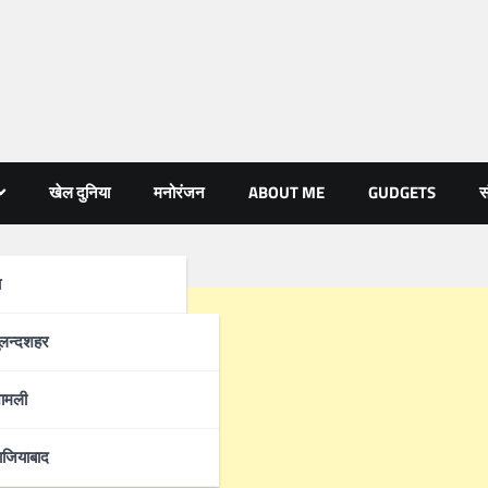
खेल दुनिया
मनोरंजन
ABOUT ME
GUDGETS
स
ा
्रदेश
ुलन्दशहर
ामली
ाजियाबाद