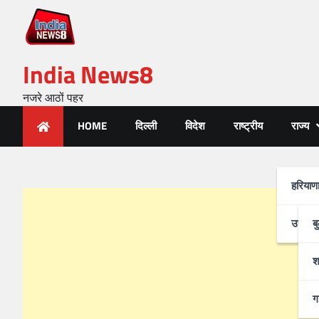
India News8
नजरे आठों पहर
HOME
दिल्ली
विदेश
राष्ट्रीय
राज्य
हरियाण
उत्तर-प
ब
श
ग