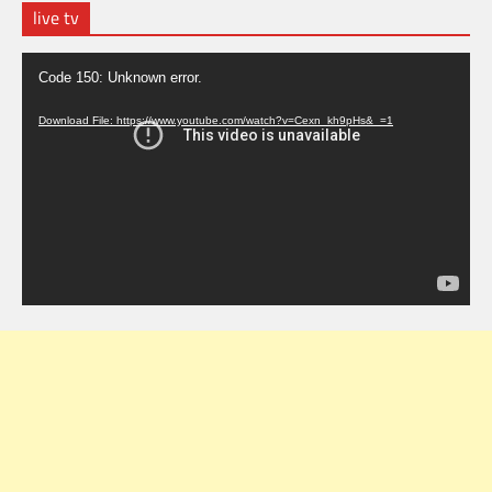
live tv
Video
Code 150: Unknown error.
Player
Download File: https://www.youtube.com/watch?v=Cexn_kh9pHs&_=1