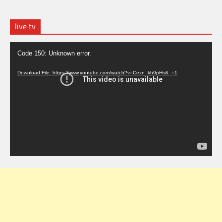
live tv
Video
Code 150: Unknown error.
Player
Download File: https://www.youtube.com/watch?v=Cexn_kh9pHs&_=1