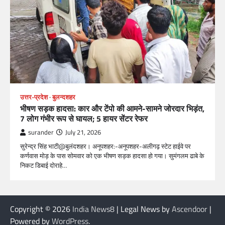
उत्तर-प्रदेश
बुलन्दशहर
भीषण सड़क हादसा: कार और टेंपो की आमने-सामने जोरदार भिड़ंत,
7 लोग गंभीर रूप से घायल; 5 हायर सेंटर रेफर​
surander
July 21, 2026
सुरेन्द्र सिंह भाटी@बुलंदशहर। अनूपशहर:-अनूपशहर-अलीगढ़ स्टेट हाईवे पर
कर्णवास मोड़ के पास सोमवार को एक भीषण सड़क हादसा हो गया। सुमंगलम ढाबे के
निकट डिबाई दोराहे…
Copyright © 2026
India News8
| Legal News by
Ascendoor
|
Powered by
WordPress
.