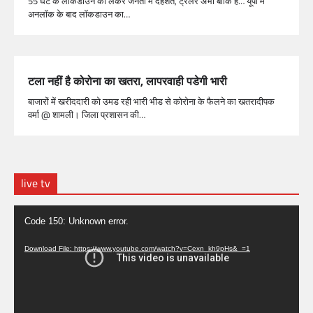
55 घंटे के लॉकडाउन को लेकर जनता में दहशत, ट्रेलर अभी बाकि है… यूपी में
अनलॉक के बाद लॉकडाउन का…
टला नहीं है कोरोना का खतरा, लापरवाही पडेगी भारी
बाजारों में खरीददारी को उमड रही भारी भीड से कोरोना के फैलने का खतरादीपक
वर्मा @ शामली। जिला प्रशासन की…
live tv
Video
Code 150: Unknown error.
Player
Download File: https://www.youtube.com/watch?v=Cexn_kh9pHs&_=1