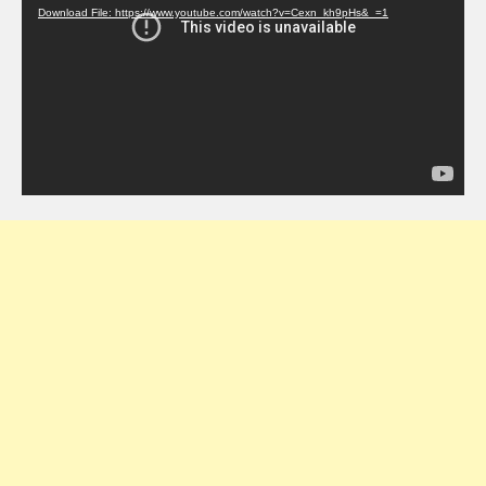
Download File: https://www.youtube.com/watch?v=Cexn_kh9pHs&_=1