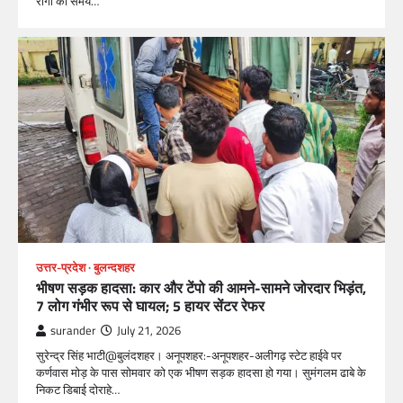
रोगों की समय…
उत्तर-प्रदेश
बुलन्दशहर
भीषण सड़क हादसा: कार और टेंपो की आमने-सामने जोरदार भिड़ंत,
7 लोग गंभीर रूप से घायल; 5 हायर सेंटर रेफर​
surander
July 21, 2026
सुरेन्द्र सिंह भाटी@बुलंदशहर। अनूपशहर:-अनूपशहर-अलीगढ़ स्टेट हाईवे पर
कर्णवास मोड़ के पास सोमवार को एक भीषण सड़क हादसा हो गया। सुमंगलम ढाबे के
निकट डिबाई दोराहे…