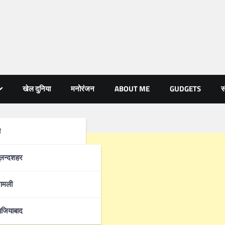
खेल दुनिया
मनोरंजन
ABOUT ME
GUDGETS
स
ा
्रदेश
ुलन्दशहर
ामली
ाजियाबाद