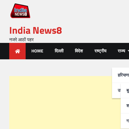
India News8
नजरे आठों पहर
HOME
दिल्ली
विदेश
राष्ट्रीय
राज्य
हरियाण
उत्तर-प
ब
श
ग