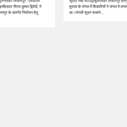
@बुलन्दशहर शिकारपुर : एसडीएम
सुरेंद्र सिंह भाटी@बुलंदशहर शिकारपुर क्षेत्र
हसीलदार नीरज कुमार द्विवेदी, ने
बुराला के जंगल में शिकारियों ने जंगल में लग
पुर के अंतर्गत निर्वाचन हेतु
था।जंगली सूअर फसाने…