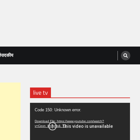
ंपादकीय
live tv
Video
Code 150: Unknown error.
Player
Download File: https://www.youtube.com/watch?
v=Cexn_kh9pHs&_=1