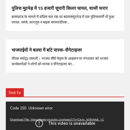
पुलिस मुठभेड़ में 15 हजारी सुपारी किलर घायल, साथी फरार
हत्याकांड के मामले में वांछित चल रहा था बदमाशमुठभेड में एक पुलिसकर्मी भी हुआ
घायल, तमंचे, कारतूस व बाइक बरामददीपक…
भाजपाईयों ने बलवा में बांटे मास्क-सैनेटाइजर
दीपक वर्मा@ शामली। भाजपा शीर्ष नेतृत्व के आहवान पर मंगलवार को भाजपा
कार्यकर्ताओं ने लोगों को मास्क व सैनेटाइजर का…
live tv
Video
Code 150: Unknown error.
Player
Download File: https://www.youtube.com/watch?v=Cexn_kh9pHs&_=1