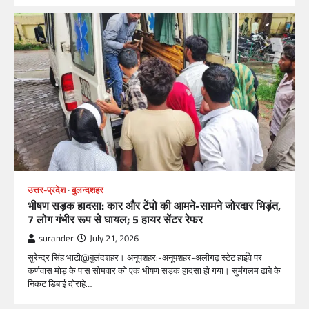
उत्तर-प्रदेश
बुलन्दशहर
भीषण सड़क हादसा: कार और टेंपो की आमने-सामने जोरदार भिड़ंत,
7 लोग गंभीर रूप से घायल; 5 हायर सेंटर रेफर​
surander
July 21, 2026
सुरेन्द्र सिंह भाटी@बुलंदशहर। अनूपशहर:-अनूपशहर-अलीगढ़ स्टेट हाईवे पर
कर्णवास मोड़ के पास सोमवार को एक भीषण सड़क हादसा हो गया। सुमंगलम ढाबे के
निकट डिबाई दोराहे…