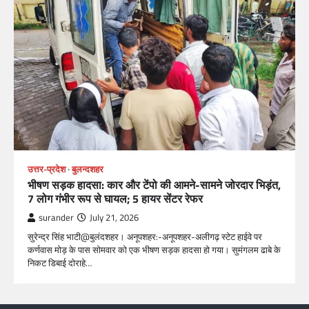
उत्तर-प्रदेश
बुलन्दशहर
भीषण सड़क हादसा: कार और टेंपो की आमने-सामने जोरदार भिड़ंत,
7 लोग गंभीर रूप से घायल; 5 हायर सेंटर रेफर​
surander
July 21, 2026
सुरेन्द्र सिंह भाटी@बुलंदशहर। अनूपशहर:-अनूपशहर-अलीगढ़ स्टेट हाईवे पर
कर्णवास मोड़ के पास सोमवार को एक भीषण सड़क हादसा हो गया। सुमंगलम ढाबे के
निकट डिबाई दोराहे…