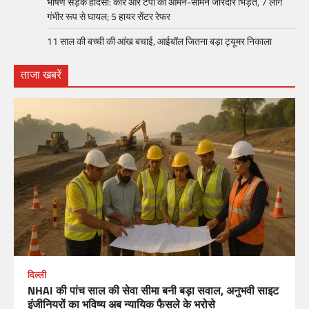
भीषण सड़क हादसा: कार और टेंपो की आमने-सामने जोरदार भिड़ंत, 7 लोग
गंभीर रूप से घायल; 5 हायर सेंटर रेफर​
11 साल की बच्ची की आंख बचाई, आईबॉल जितना बड़ा ट्यूमर निकाला
ताजा खबरें
दिल्ली
NHAI की पांच साल की सेवा सीमा बनी बड़ा सवाल, अनुभवी साइट
इंजीनियरों का भविष्य अब न्यायिक फैसले के भरोसे