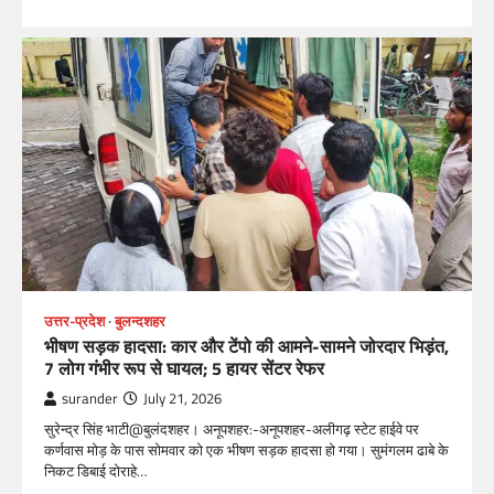
उत्तर-प्रदेश
बुलन्दशहर
भीषण सड़क हादसा: कार और टेंपो की आमने-सामने जोरदार भिड़ंत,
7 लोग गंभीर रूप से घायल; 5 हायर सेंटर रेफर​
surander
July 21, 2026
सुरेन्द्र सिंह भाटी@बुलंदशहर। अनूपशहर:-अनूपशहर-अलीगढ़ स्टेट हाईवे पर
कर्णवास मोड़ के पास सोमवार को एक भीषण सड़क हादसा हो गया। सुमंगलम ढाबे के
निकट डिबाई दोराहे…