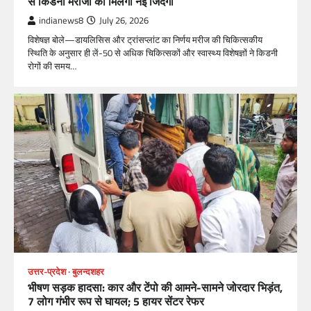
से किडनी मरीजों को मिलेगी नई जिंदगी
indianews8
July 26, 2026
विशेषज्ञ बोले—डायलिसिस और ट्रांसप्लांट का निर्णय मरीज की चिकित्सकीय
स्थिति के अनुसार ही लें-50 से अधिक चिकित्सकों और स्वास्थ्य विशेषज्ञों ने किडनी
रोगों की समय…
उत्तर-प्रदेश
बुलन्दशहर
भीषण सड़क हादसा: कार और टेंपो की आमने-सामने जोरदार भिड़ंत,
7 लोग गंभीर रूप से घायल; 5 हायर सेंटर रेफर​