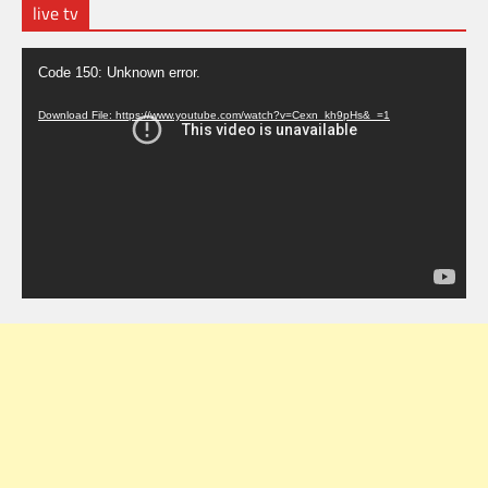
live tv
Video
Code 150: Unknown error.
Player
Download File: https://www.youtube.com/watch?v=Cexn_kh9pHs&_=1