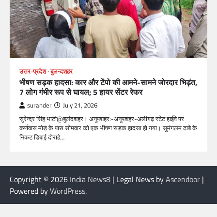
उत्तर-प्रदेश
बुलन्दशहर
भीषण सड़क हादसा: कार और टेंपो की आमने-सामने जोरदार भिड़ंत,
7 लोग गंभीर रूप से घायल; 5 हायर सेंटर रेफर​
surander
July 21, 2026
सुरेन्द्र सिंह भाटी@बुलंदशहर। अनूपशहर:-अनूपशहर-अलीगढ़ स्टेट हाईवे पर
कर्णवास मोड़ के पास सोमवार को एक भीषण सड़क हादसा हो गया। सुमंगलम ढाबे के
निकट डिबाई दोराहे…
Copyright © 2026
India News8
| Legal News by
Ascendoor
|
Powered by
WordPress
.