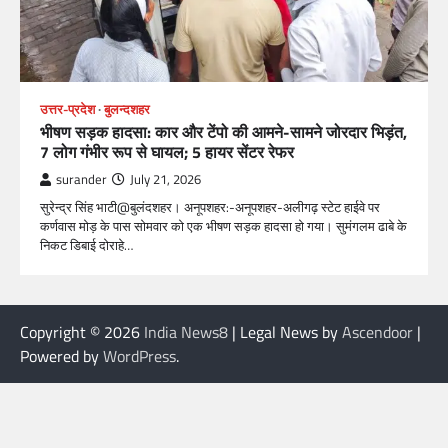
उत्तर-प्रदेश
बुलन्दशहर
भीषण सड़क हादसा: कार और टेंपो की आमने-सामने जोरदार भिड़ंत,
7 लोग गंभीर रूप से घायल; 5 हायर सेंटर रेफर​
surander
July 21, 2026
सुरेन्द्र सिंह भाटी@बुलंदशहर। अनूपशहर:-अनूपशहर-अलीगढ़ स्टेट हाईवे पर
कर्णवास मोड़ के पास सोमवार को एक भीषण सड़क हादसा हो गया। सुमंगलम ढाबे के
निकट डिबाई दोराहे…
Copyright © 2026
India News8
| Legal News by
Ascendoor
|
Powered by
WordPress
.