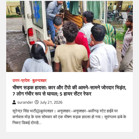
उत्तर-प्रदेश
बुलन्दशहर
भीषण सड़क हादसा: कार और टेंपो की आमने-सामने जोरदार भिड़ंत,
7 लोग गंभीर रूप से घायल; 5 हायर सेंटर रेफर​
surander
July 21, 2026
सुरेन्द्र सिंह भाटी@बुलंदशहर। अनूपशहर:-अनूपशहर-अलीगढ़ स्टेट हाईवे पर
कर्णवास मोड़ के पास सोमवार को एक भीषण सड़क हादसा हो गया। सुमंगलम ढाबे के
निकट डिबाई दोराहे…