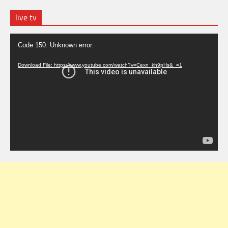
live tv
Video
Code 150: Unknown error.
Player
Download File: https://www.youtube.com/watch?v=Cexn_kh9pHs&_=1