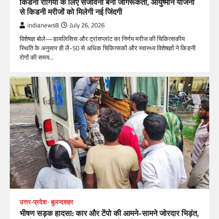
किडनी रोगियों के लिए संजीवनी बनी जागरूकता, आयुष्मान योजना
से किडनी मरीजों को मिलेगी नई जिंदगी
indianews8
July 26, 2026
विशेषज्ञ बोले—डायलिसिस और ट्रांसप्लांट का निर्णय मरीज की चिकित्सकीय
स्थिति के अनुसार ही लें-50 से अधिक चिकित्सकों और स्वास्थ्य विशेषज्ञों ने किडनी
रोगों की समय…
उत्तर-प्रदेश
बुलन्दशहर
भीषण सड़क हादसा: कार और टेंपो की आमने-सामने जोरदार भिड़ंत,