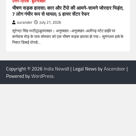
उत्तर-प्रदेश
बुलन्दशहर
भीषण सड़क हादसा: कार और टेंपो की आमने-सामने जोरदार भिड़ंत,
7 लोग गंभीर रूप से घायल; 5 हायर सेंटर रेफर​
surander
July 21, 2026
सुरेन्द्र सिंह भाटी@बुलंदशहर। अनूपशहर:-अनूपशहर-अलीगढ़ स्टेट हाईवे पर
कर्णवास मोड़ के पास सोमवार को एक भीषण सड़क हादसा हो गया। सुमंगलम ढाबे के
निकट डिबाई दोराहे…
Copyright © 2026
India News8
| Legal News by
Ascendoor
|
Powered by
WordPress
.