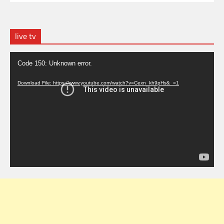
live tv
Video
Code 150: Unknown error.
Player
Download File: https://www.youtube.com/watch?v=Cexn_kh9pHs&_=1