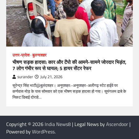
उत्तर-प्रदेश
बुलन्दशहर
भीषण सड़क हादसा: कार और टेंपो की आमने-सामने जोरदार भिड़ंत,
7 लोग गंभीर रूप से घायल; 5 हायर सेंटर रेफर​
surander
July 21, 2026
सुरेन्द्र सिंह भाटी@बुलंदशहर। अनूपशहर:-अनूपशहर-अलीगढ़ स्टेट हाईवे पर
कर्णवास मोड़ के पास सोमवार को एक भीषण सड़क हादसा हो गया। सुमंगलम ढाबे के
निकट डिबाई दोराहे…
Copyright © 2026
India News8
| Legal News by
Ascendoor
|
Powered by
WordPress
.