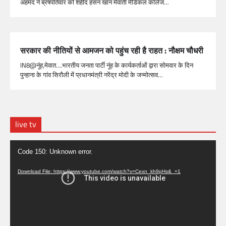
अहमद ने ब्रषपतिवार को शहीद हसन खान मेवाती मेडिकल कॉलेज…
सरकार की नीतियों से आमजन को पहुंच रही है राहत : नौक्षम चौधरी
IN8@नूंह,मेवात….भारतीय जनता पार्टी नूंह के कार्यकर्ताओं द्वारा सोमवार के दिन
पुन्हाना के गांव सिरौली में प्रधानमंत्री नरेंद्र मोदी के जन्मोत्सव…
live tv
Video
Code 150: Unknown error.
Player
Download File: https://www.youtube.com/watch?v=Cexn_kh9pHs&_=1