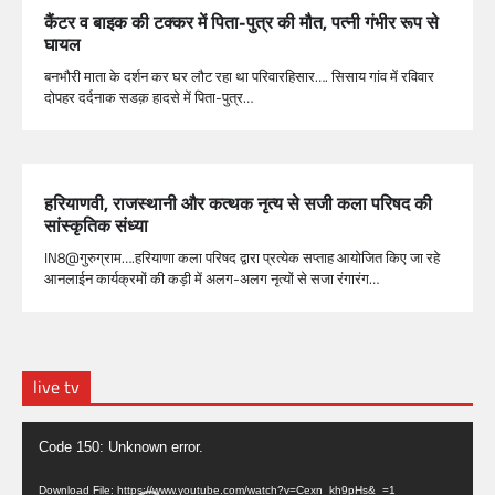
कैंटर व बाइक की टक्कर में पिता-पुत्र की मौत, पत्नी गंभीर रूप से
घायल
बनभौरी माता के दर्शन कर घर लौट रहा था परिवारहिसार…. सिसाय गांव में रविवार
दोपहर दर्दनाक सडक़ हादसे में पिता-पुत्र…
हरियाणवी, राजस्थानी और कत्थक नृत्य से सजी कला परिषद की
सांस्कृतिक संध्या
IN8@गुरुग्राम….हरियाणा कला परिषद द्वारा प्रत्येक सप्ताह आयोजित किए जा रहे
आनलाईन कार्यक्रमों की कड़ी में अलग-अलग नृत्यों से सजा रंगारंग…
live tv
Video
Code 150: Unknown error.
Player
Download File: https://www.youtube.com/watch?v=Cexn_kh9pHs&_=1