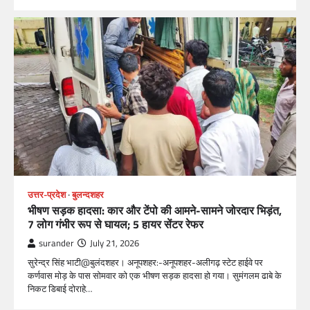
उत्तर-प्रदेश
बुलन्दशहर
भीषण सड़क हादसा: कार और टेंपो की आमने-सामने जोरदार भिड़ंत,
7 लोग गंभीर रूप से घायल; 5 हायर सेंटर रेफर​
surander
July 21, 2026
सुरेन्द्र सिंह भाटी@बुलंदशहर। अनूपशहर:-अनूपशहर-अलीगढ़ स्टेट हाईवे पर
कर्णवास मोड़ के पास सोमवार को एक भीषण सड़क हादसा हो गया। सुमंगलम ढाबे के
निकट डिबाई दोराहे…