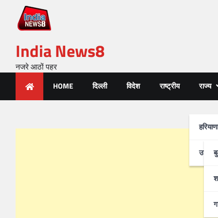
India News8
नजरे आठों पहर
HOME
दिल्ली
विदेश
राष्ट्रीय
राज्य
हरियाण
उत्तर-प
ब
श
ग