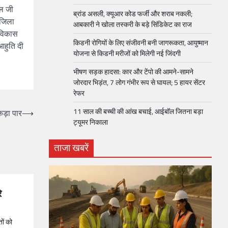
ाल जी
ब्रांड असली, क्यूआर कोड फर्जी और शराब नकली;
 जिला
आबकारी ने खोला तस्करी के बड़े सिंडिकेट का राज
 ,विकास
किडनी रोगियों के लिए संजीवनी बनी जागरूकता, आयुष्मान
आहुति दी
योजना से किडनी मरीजों को मिलेगी नई जिंदगी
भीषण सड़क हादसा: कार और टेंपो की आमने-सामने
जोरदार भिड़ंत, 7 लोग गंभीर रूप से घायल; 5 हायर सेंटर
रेफर​
11 साल की बच्ची की आंख बचाई, आईबॉल जितना बड़ा
कड़ा पार
⟶
ट्यूमर निकाला
ताजा खबरें
े
ों को