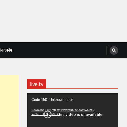
ंपादकीय
live tv
Video
Code 150: Unknown error.
Player
Download File: https://www.youtube.com/watch?
v=Cexn_kh9pHs&_=1