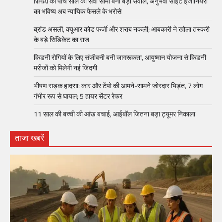
NHAI की पांच साल की सेवा सीमा बनी बड़ा सवाल, अनुभवी साइट इंजीनियरों
का भविष्य अब न्यायिक फैसले के भरोसे
ब्रांड असली, क्यूआर कोड फर्जी और शराब नकली; आबकारी ने खोला तस्करी
के बड़े सिंडिकेट का राज
किडनी रोगियों के लिए संजीवनी बनी जागरूकता, आयुष्मान योजना से किडनी
मरीजों को मिलेगी नई जिंदगी
भीषण सड़क हादसा: कार और टेंपो की आमने-सामने जोरदार भिड़ंत, 7 लोग
गंभीर रूप से घायल; 5 हायर सेंटर रेफर​
11 साल की बच्ची की आंख बचाई, आईबॉल जितना बड़ा ट्यूमर निकाला
ताजा खबरें