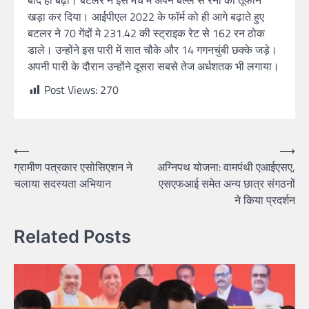
बाद ही बढ़ा। बटलर ने इस मैच में अपने बल्ले से रनों का तूफान
खड़ा कर दिया। आईपीएल 2022 के फॉर्म को ही आगे बढ़ाते हुए
बटलर ने 70 गेंदों मे 231.42 की स्ट्राइक रेट से 162 रन ठोक
डाले। उन्होंने इस पारी में सात चौके और 14 गगनचुंबी छक्के जड़े।
अपनी पारी के दौरान उन्होंने दूसरा सबसे तेज अर्धशतक भी लगाया।
Post Views:
270
⟵
⟶
ग्रामीण पत्रकार एसोसिएशन ने
अग्निपथ योजना: वामपंथी एआईएसए,
चलाया सदस्यता अभियान
एसएफआई समेत अन्य छात्र संगठनों
ने किया प्रदर्शन
Related Posts