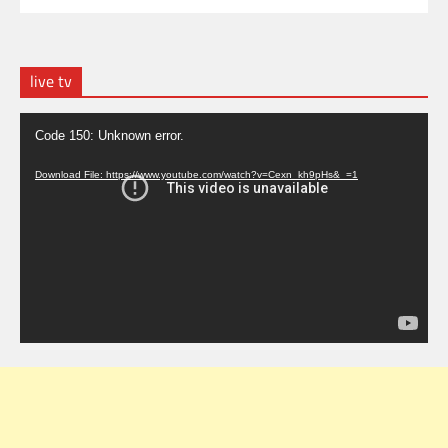
live tv
Video
Code 150: Unknown error.
Player
Download File: https://www.youtube.com/watch?v=Cexn_kh9pHs&_=1