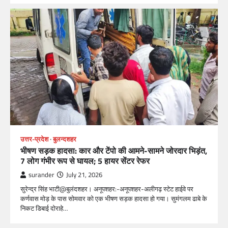
उत्तर-प्रदेश
बुलन्दशहर
भीषण सड़क हादसा: कार और टेंपो की आमने-सामने जोरदार भिड़ंत,
7 लोग गंभीर रूप से घायल; 5 हायर सेंटर रेफर​
surander
July 21, 2026
सुरेन्द्र सिंह भाटी@बुलंदशहर। अनूपशहर:-अनूपशहर-अलीगढ़ स्टेट हाईवे पर
कर्णवास मोड़ के पास सोमवार को एक भीषण सड़क हादसा हो गया। सुमंगलम ढाबे के
निकट डिबाई दोराहे…