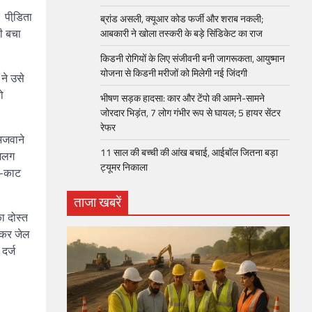
 पीडि़ता
ब्रांड असली, क्यूआर कोड फर्जी और शराब नकली;
ी बचा
आबकारी ने खोला तस्करी के बड़े सिंडिकेट का राज
किडनी रोगियों के लिए संजीवनी बनी जागरूकता, आयुष्मान
योजना से किडनी मरीजों को मिलेगी नई जिंदगी
 ने उसे
ो
भीषण सड़क हादसा: कार और टेंपो की आमने-सामने
जोरदार भिड़ंत, 7 लोग गंभीर रूप से घायल; 5 हायर सेंटर
रेफर​
िजवाने
11 साल की बच्ची की आंख बचाई, आईबॉल जितना बड़ा
-अलग
ट्यूमर निकाला
ट-काट
ताजा खबरें
ा दोस्त
 कर जेल
दर्ज