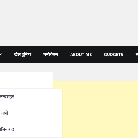
खेल दुनिया
मनोरंजन
ABOUT ME
GUDGETS
स
ा
्रदेश
ुलन्दशहर
ामली
ाजियाबाद