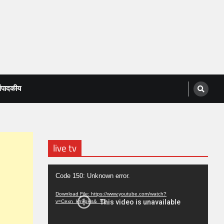
ंपादकीय
live tv
Video
Code 150: Unknown error.
Player
Download File: https://www.youtube.com/watch?
v=Cexn_kh9pHs&_=1