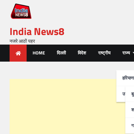
India News8
नजरे आठों पहर
HOME
दिल्ली
विदेश
राष्ट्रीय
राज्य
हरियाण
उत्तर-प
ब
श
ग