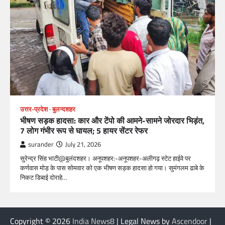
उत्तर-प्रदेश
बुलन्दशहर
भीषण सड़क हादसा: कार और टेंपो की आमने-सामने जोरदार भिड़ंत,
7 लोग गंभीर रूप से घायल; 5 हायर सेंटर रेफर​
surander
July 21, 2026
सुरेन्द्र सिंह भाटी@बुलंदशहर। अनूपशहर:-अनूपशहर-अलीगढ़ स्टेट हाईवे पर
कर्णवास मोड़ के पास सोमवार को एक भीषण सड़क हादसा हो गया। सुमंगलम ढाबे के
निकट डिबाई दोराहे…
Copyright © 2026
India News8
| Legal News by
Ascendoor
|