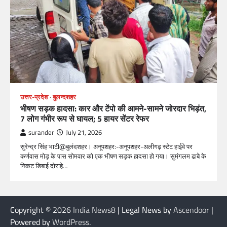
उत्तर-प्रदेश
बुलन्दशहर
भीषण सड़क हादसा: कार और टेंपो की आमने-सामने जोरदार भिड़ंत,
7 लोग गंभीर रूप से घायल; 5 हायर सेंटर रेफर​
surander
July 21, 2026
सुरेन्द्र सिंह भाटी@बुलंदशहर। अनूपशहर:-अनूपशहर-अलीगढ़ स्टेट हाईवे पर
कर्णवास मोड़ के पास सोमवार को एक भीषण सड़क हादसा हो गया। सुमंगलम ढाबे के
निकट डिबाई दोराहे…
Copyright © 2026
India News8
| Legal News by
Ascendoor
|
Powered by
WordPress
.