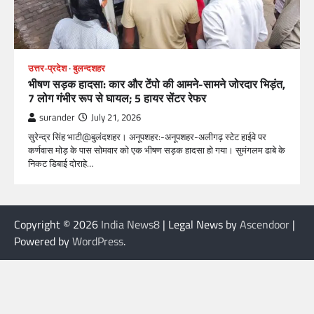
उत्तर-प्रदेश
बुलन्दशहर
भीषण सड़क हादसा: कार और टेंपो की आमने-सामने जोरदार भिड़ंत,
7 लोग गंभीर रूप से घायल; 5 हायर सेंटर रेफर​
surander
July 21, 2026
सुरेन्द्र सिंह भाटी@बुलंदशहर। अनूपशहर:-अनूपशहर-अलीगढ़ स्टेट हाईवे पर
कर्णवास मोड़ के पास सोमवार को एक भीषण सड़क हादसा हो गया। सुमंगलम ढाबे के
निकट डिबाई दोराहे…
Copyright © 2026
India News8
| Legal News by
Ascendoor
|
Powered by
WordPress
.