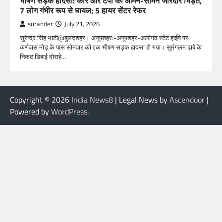
भीषण सड़क हादसा: कार और टेंपो की आमने-सामने जोरदार भिड़ंत,
7 लोग गंभीर रूप से घायल; 5 हायर सेंटर रेफर​
surander
July 21, 2026
सुरेन्द्र सिंह भाटी@बुलंदशहर। अनूपशहर:-अनूपशहर-अलीगढ़ स्टेट हाईवे पर
कर्णवास मोड़ के पास सोमवार को एक भीषण सड़क हादसा हो गया। सुमंगलम ढाबे के
निकट डिबाई दोराहे…
Copyright © 2026
India News8
| Legal News by
Ascendoor
|
Powered by
WordPress
.