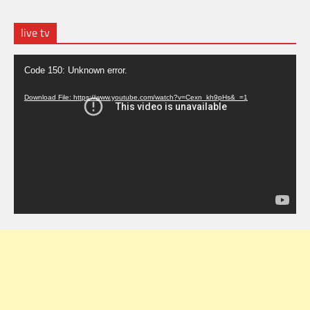
live tv
Video
Code 150: Unknown error.
Player
Download File: https://www.youtube.com/watch?v=Cexn_kh9pHs&_=1