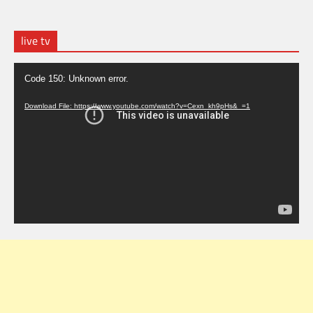
live tv
Video
Code 150: Unknown error.
Player
Download File: https://www.youtube.com/watch?v=Cexn_kh9pHs&_=1