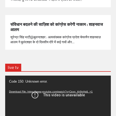
संविधान बदलने की साज़िश को कांग्रेस करेगी नाकाम : शाहनवाज
आलम
सुरेन्द्र सिंह भाटी@बुलन्दशहर : अल्पसंख्यक कांग्रेस प्रदेश चेयरमैन शाहनवाज़
आलम ने बुलंदशहर के दो दिवसीय दौरे में कई गावों और…
live tv
Video
Code 150: Unknown error.
Player
Download File: https://www.youtube.com/watch?v=Cexn_kh9pHs&_=1