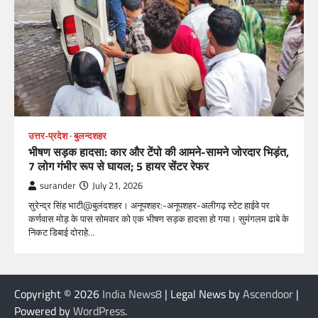
उत्तर-प्रदेश
बुलन्दशहर
भीषण सड़क हादसा: कार और टेंपो की आमने-सामने जोरदार भिड़ंत,
7 लोग गंभीर रूप से घायल; 5 हायर सेंटर रेफर​
surander
July 21, 2026
सुरेन्द्र सिंह भाटी@बुलंदशहर। अनूपशहर:-अनूपशहर-अलीगढ़ स्टेट हाईवे पर
कर्णवास मोड़ के पास सोमवार को एक भीषण सड़क हादसा हो गया। सुमंगलम ढाबे के
निकट डिबाई दोराहे…
Copyright © 2026
India News8
| Legal News by
Ascendoor
|
Powered by
WordPress
.