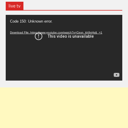
live tv
Video
Code 150: Unknown error.
Player
Download File: https://www.youtube.com/watch?v=Cexn_kh9pHs&_=1