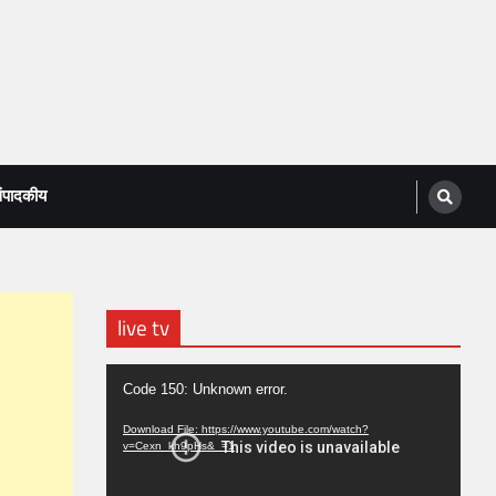
ंपादकीय
live tv
Video
Code 150: Unknown error.
Player
Download File: https://www.youtube.com/watch?
v=Cexn_kh9pHs&_=1