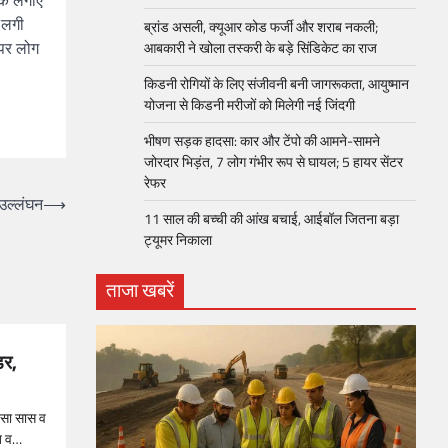
स्क लगाए
न लगी
ब्रांड असली, क्यूआर कोड फर्जी और शराब नकली;
 पर लोग
आबकारी ने खोला तस्करी के बड़े सिंडिकेट का राज
किडनी रोगियों के लिए संजीवनी बनी जागरूकता, आयुष्मान
योजना से किडनी मरीजों को मिलेगी नई जिंदगी
भीषण सड़क हादसा: कार और टेंपो की आमने-सामने
जोरदार भिड़ंत, 7 लोग गंभीर रूप से घायल; 5 हायर सेंटर
रेफर​
 उल्लंघन
⟶
11 साल की बच्ची की आंख बचाई, आईबॉल जितना बड़ा
ट्यूमर निकाला
ताजा खबरें
डर,
ादसा सास व
त व…