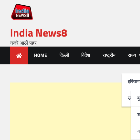
India News8
नजरे आठों पहर
HOME
दिल्ली
विदेश
राष्ट्रीय
राज्य
हरियाण
उत्तर-प
ब
श
ग