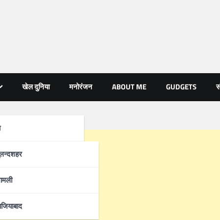
खेल दुनिया
मनोरंजन
ABOUT ME
GUDGETS
स
ा
्रदेश
ुलन्दशहर
ामली
ाजियाबाद