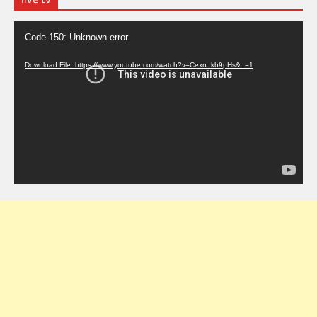
Video
Code 150: Unknown error.
Player
Download File: https://www.youtube.com/watch?v=Cexn_kh9pHs&_=1