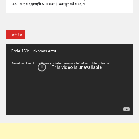
बदमाश संवाददाता@ थानाभवन। कानपुर की वारदात…
live tv
Video
Code 150: Unknown error.
Player
Download File: https://www.youtube.com/watch?v=Cexn_kh9pHs&_=1