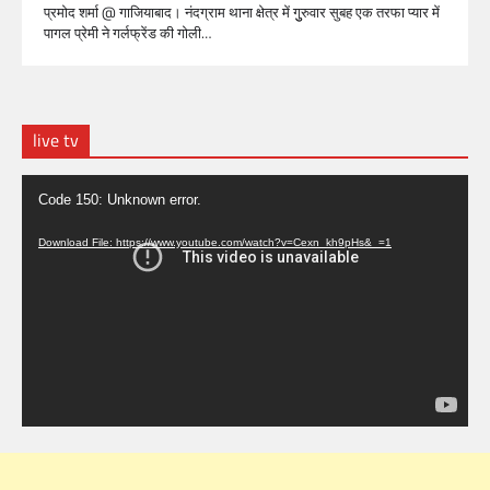
प्रमोद शर्मा @ गाजियाबाद। नंदग्राम थाना क्षेत्र में गुुरुवार सुबह एक तरफा प्यार में
पागल प्रेमी ने गर्लफ्रेंड की गोली…
live tv
Video
Code 150: Unknown error.
Player
Download File: https://www.youtube.com/watch?v=Cexn_kh9pHs&_=1