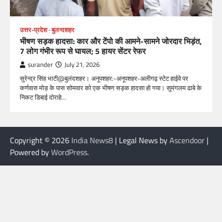
उत्तर-प्रदेश
बुलन्दशहर
भीषण सड़क हादसा: कार और टेंपो की आमने-सामने जोरदार भिड़ंत,
7 लोग गंभीर रूप से घायल; 5 हायर सेंटर रेफर​
surander
July 21, 2026
सुरेन्द्र सिंह भाटी@बुलंदशहर। अनूपशहर:-अनूपशहर-अलीगढ़ स्टेट हाईवे पर
कर्णवास मोड़ के पास सोमवार को एक भीषण सड़क हादसा हो गया। सुमंगलम ढाबे के
निकट डिबाई दोराहे…
Copyright © 2026
India News8
| Legal News by
Ascendoor
|
Powered by
WordPress
.