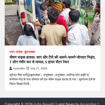
उत्तर-प्रदेश
बुलन्दशहर
भीषण सड़क हादसा: कार और टेंपो की आमने-सामने जोरदार भिड़ंत,
7 लोग गंभीर रूप से घायल; 5 हायर सेंटर रेफर​
surander
July 21, 2026
सुरेन्द्र सिंह भाटी@बुलंदशहर। अनूपशहर:-अनूपशहर-अलीगढ़ स्टेट हाईवे पर
कर्णवास मोड़ के पास सोमवार को एक भीषण सड़क हादसा हो गया। सुमंगलम ढाबे के
निकट डिबाई दोराहे…
Copyright © 2026
India News8
| Legal News by
Ascendoor
|