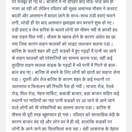
पर मजबूर हो गए थे। बाजारों में भी दोपहर बाद भीड-भाड कम ही
नजर आ रही थी लेकिन रविवार की सुबह अचानक मौसम ने करवट
बदली और आसमान में बादल छाने के साथ-साथ ठंडी हवाएं चलने
लगी, थोडी ही देर बाद आसमान झमाझम कर बरसने शुरू हो गए।
ठंडी हवाएं व तेज बारिश के चलते लोगों को भीषण गर्मी से काफी हद
तक राहत मिल गयी। मौसम के खराब होने के कारण अंधेरा सा छा
गया जिस कारण वाहन चालकों को लाइट जलाकर चलना पडा।
बारिश के चलते शहर की टूटी सडकों में हुए गड्ढों में पानी भर जाने
से वाहन चालकों को परेशानियों का सामना करना पडा, वहीं कई
दुपहिया वाहन चालक सडक के गड्ढों में भरेे पानी में गिरने से बाल-
बाल बच गए। बारिश से बचने के लिए लोगों को छातों का सहारा लेना
पडा। दूसरी ओर तेज बारिश के कारण शहर के कई स्थानों पर
जलभराव व फिसलन की स्थिति पैदा हो गयी। माजरा रोड, रेलवे
रोड, मिल रोड, नेहरु मार्किट, कबाडी बाजार, बडा बाजार सहित कई
स्थानों पर नालियों का गंदा पानी सडकों पर आ जाने से आने जाने
वाले लोगों को भी परेशानियों का सामना करना पडा। बारिश से
मौसम भी पूरी तरह खुशगवार हो गया। रविवार को साप्ताहिक बंदी के
कारण बाजार बंद रहे और लोग घर में ही रहे, हालांकि सडकों पर
लोगों के आने जाने का सिलसिला बना रहा। वही आसपास के देहात