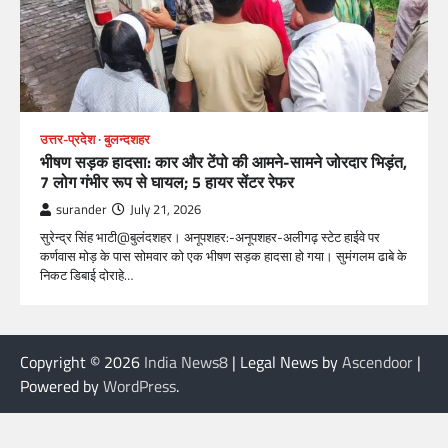
उत्तर-प्रदेश
बुलन्दशहर
भीषण सड़क हादसा: कार और टेंपो की आमने-सामने जोरदार भिड़ंत,
7 लोग गंभीर रूप से घायल; 5 हायर सेंटर रेफर​
surander
July 21, 2026
सुरेन्द्र सिंह भाटी@बुलंदशहर। अनूपशहर:-अनूपशहर-अलीगढ़ स्टेट हाईवे पर
कर्णवास मोड़ के पास सोमवार को एक भीषण सड़क हादसा हो गया। सुमंगलम ढाबे के
निकट डिबाई दोराहे…
Copyright © 2026
India News8
| Legal News by
Ascendoor
|
Powered by
WordPress
.