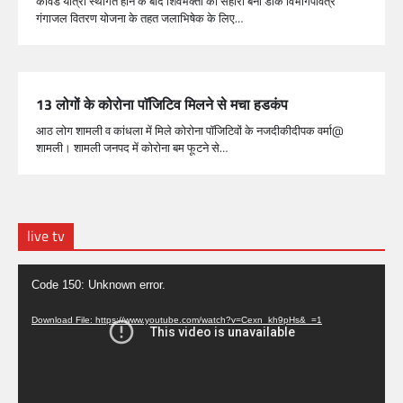
कांवड यात्रा स्थगित होने के बाद शिवभक्तों का सहारा बना डाक विभागपवित्र
गंगाजल वितरण योजना के तहत जलाभिषेक के लिए…
13 लोगों के कोरोना पाॅजिटिव मिलने से मचा हडकंप
आठ लोग शामली व कांधला में मिले कोरोना पाॅजिटिवों के नजदीकीदीपक वर्मा@
शामली। शामली जनपद में कोरोना बम फूटने से…
live tv
Video
Code 150: Unknown error.
Player
Download File: https://www.youtube.com/watch?v=Cexn_kh9pHs&_=1