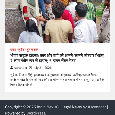
उत्तर-प्रदेश
बुलन्दशहर
भीषण सड़क हादसा: कार और टेंपो की आमने-सामने जोरदार भिड़ंत,
7 लोग गंभीर रूप से घायल; 5 हायर सेंटर रेफर​
surander
July 21, 2026
सुरेन्द्र सिंह भाटी@बुलंदशहर। अनूपशहर:-अनूपशहर-अलीगढ़ स्टेट हाईवे पर
कर्णवास मोड़ के पास सोमवार को एक भीषण सड़क हादसा हो गया। सुमंगलम ढाबे के
निकट डिबाई दोराहे…
Copyright © 2026
India News8
| Legal News by
Ascendoor
|
Powered by
WordPress
.