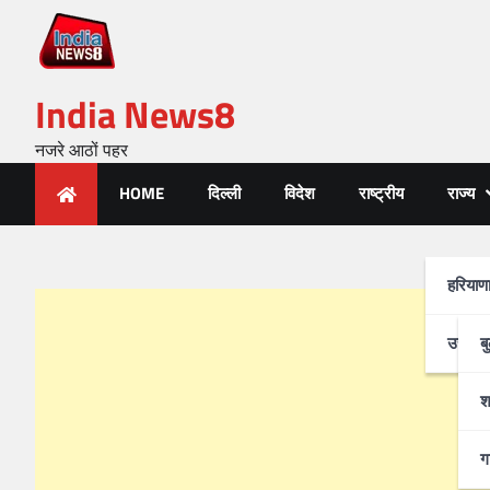
India News8
नजरे आठों पहर
HOME
दिल्ली
विदेश
राष्ट्रीय
राज्य
हरियाण
उत्तर-प
ब
श
ग